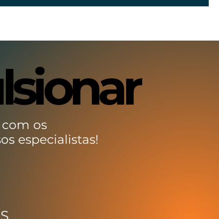
lsionar
lsionar
 com os
os especialistas!
MS