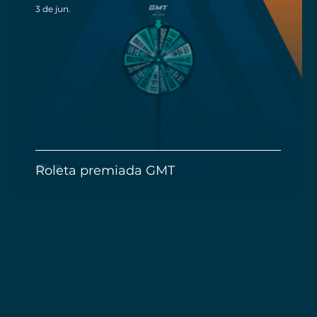
3 de jun.
m
Roleta premiada GMT