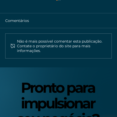
Comentários
Não é mais possível comentar esta publicação.
Contate o proprietário do site para mais
informações.
Reels realmente aumenta as
visualizações do seu perfil?
Pronto para
Pronto para
impulsionar
impulsionar