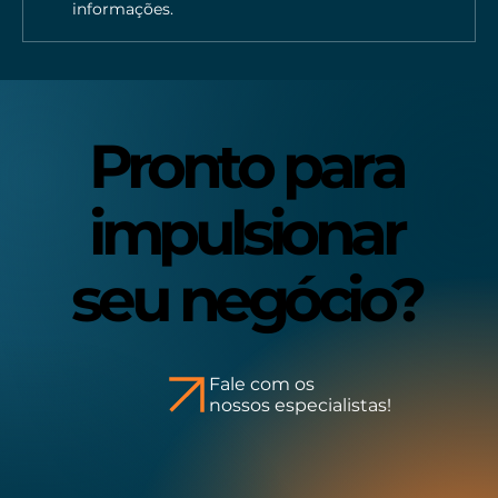
informações.
Reels realmente aumenta as
visualizações do seu perfil?
Pronto para
Pronto para
impulsionar
impulsionar
seu negócio?
seu negócio?
Fale com os
nossos especialistas!