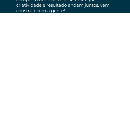
criatividade e resultado andam juntos, vem
construir com a gente!
Diferenciais
Presença e autoridade
Somos membros fundadores
do Agency Club e estamos presentes nos
principais eventos e comunidades de
marketing e vendas do Brasil. Essa
atuação nos mantém atualizados,
conectados com profissionais de alto nível