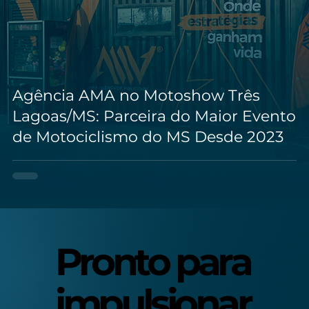
Agência AMA no Motoshow Três
Lagoas/MS: Parceira do Maior Evento
de Motociclismo do MS Desde 2023
Pronto para
Pronto para
impulsionar
impulsionar