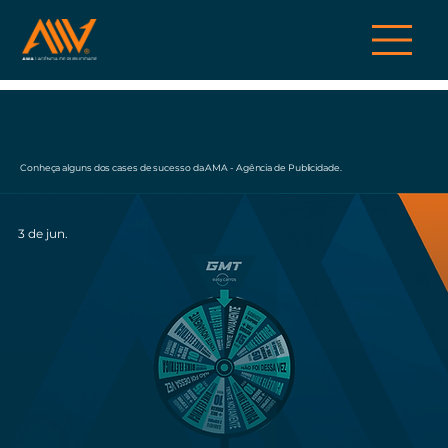
Conheça alguns dos cases de sucesso da AMA - Agência de Publicidade.
3 de jun.