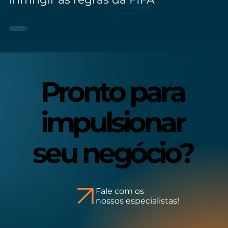
Pronto para
Pronto para
impulsionar
impulsionar
seu negócio?
seu negócio?
Fale com os
nossos especialistas!