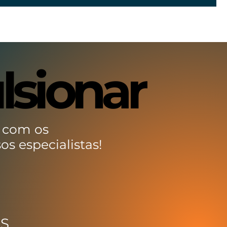
lsionar
lsionar
 com os
os especialistas!
MS