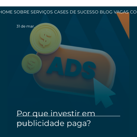
HOME
SOBRE
SERVIÇOS
CASES DE SUCESSO
BLOG
VAGAS
CO
31 de mar.
do
Por que investir em
as
publicidade paga?