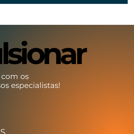
lsionar
lsionar
 com os
os especialistas!
MS