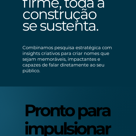
firme, toda a
construção
se sustenta.
Combinamos pesquisa estratégica com
insights criativos para criar nomes que
sejam memoráveis, impactantes e
capazes de falar diretamente ao seu
público.
Pronto para
Pronto para
impulsionar
impulsionar