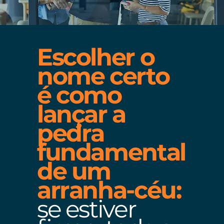
Escolher o
nome certo
é como
lançar a
pedra
fundamental
de um
arranha-céu:
se estiver