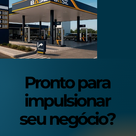
Pronto para
Pronto para
impulsionar
impulsionar
seu negócio?
seu negócio?