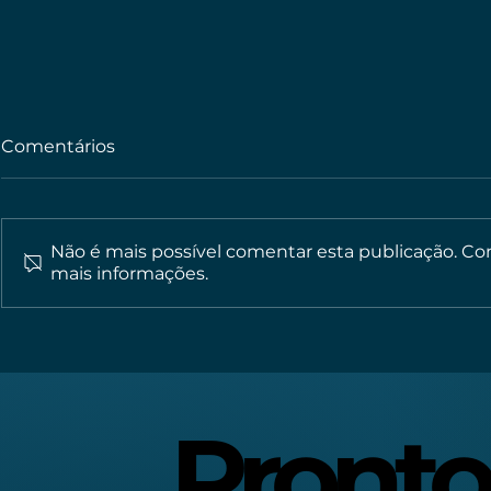
Comentários
Não é mais possível comentar esta publicação. Cont
mais informações.
Vídeo institucional: por
Reels rea
que seu negócio pjrecisa
as visuali
de um?
perfil?
Pronto
Pronto